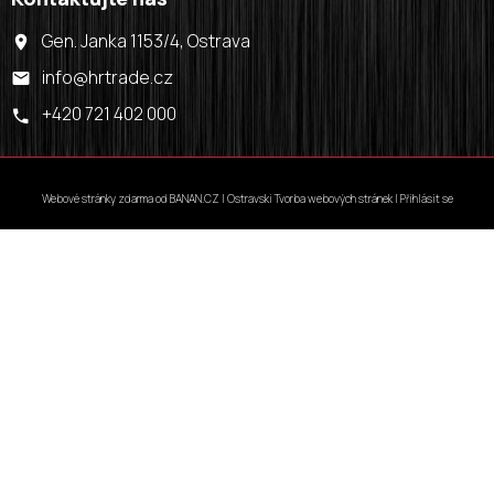
Gen. Janka 1153/4, Ostrava
info@hrtrade.cz
+420 721 402 000
Webové stránky zdarma
od
BANAN.CZ
|
Ostravski Tvorba webových stránek
|
Přihlásit se