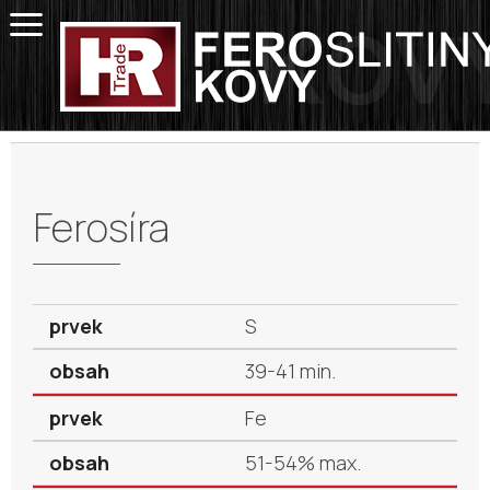
Ferosíra
S
39-41 min.
Fe
51-54% max.