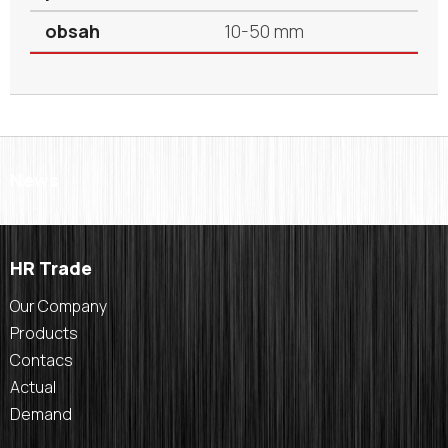
10-50 mm
News
HR Trade
Our Company
Products
Contacs
Actual
Demand