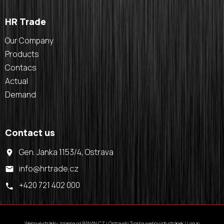
HR Trade
Our Company
Products
Contacs
Actual
Demand
Contact us
Gen. Janka 1153/4, Ostrava
info@hrtrade.cz
+420 721 402 000
Webové stránky zdarma
od
BANAN.CZ
|
Ostravski Tvorba webových stránek
|
Log in