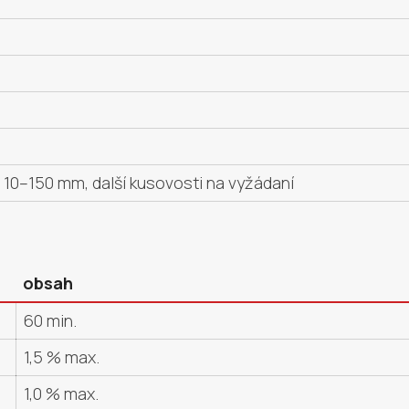
10–150 mm, další kusovosti na vyžádaní
obsah
60 min.
1,5 % max.
1,0 % max.