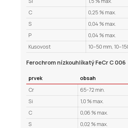
Si
1,5 % max.
C
0,25 % max.
S
0,04 % max.
P
0,04 % max.
Kusovost
10–50 mm, 10–150
Ferochrom nízkouhlíkatý FeCr C 006
prvek
obsah
Cr
65-72 min.
Si
1,0 % max.
C
0,06 % max.
S
0,02 % max.