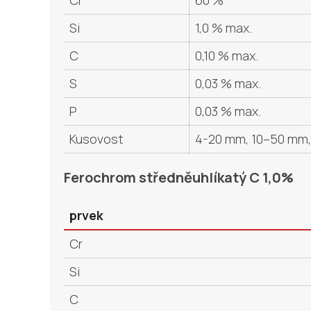
Cr
60 %
Si
1,0 % max.
C
0,10 % max.
S
0,03 % max.
P
0,03 % max.
Kusovost
4-20 mm, 10–50 mm, 
Ferochrom středněuhlíkatý C 1,0%
prvek
Cr
Si
C