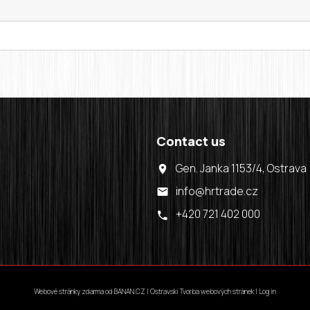
Contact us
Gen. Janka 1153/4, Ostrava
info@hrtrade.cz
+420 721 402 000
Webové stránky zdarma
od
BANAN.CZ
|
Ostravski Tvorba webových stránek
|
Log in