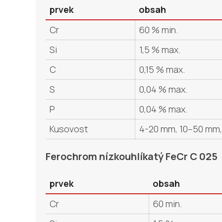
prvek
obsah
Cr
60 % min.
Si
1,5 % max.
C
0,15 % max.
S
0,04 % max.
P
0,04 % max.
Kusovost
4-20 mm, 10–50 mm, 
Ferochrom nízkouhlíkatý FeCr C 025
prvek
obsah
Cr
60 min.