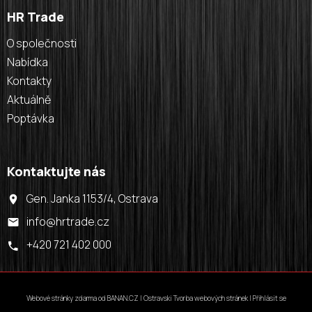
HR Trade
O společnosti
Nabídka
Kontakty
Aktuálně
Poptávka
Kontaktujte nás
Gen. Janka 1153/4, Ostrava
info@hrtrade.cz
+420 721 402 000
Webové stránky zdarma
od
BANAN.CZ
|
Ostravski Tvorba webových stránek
|
Přihlásit se