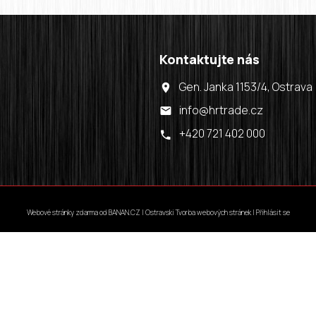
Kontaktujte nás
Gen. Janka 1153/4, Ostrava
info@hrtrade.cz
+420 721 402 000
Webové stránky zdarma
od
BANAN.CZ
|
Ostravski Tvorba webových stránek
|
Přihlásit se